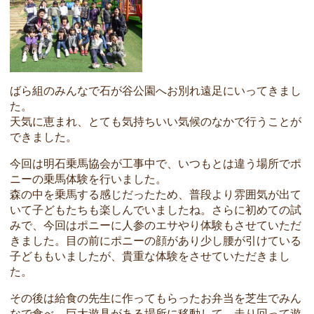
ばら組のみんなで石が谷公園へお別れ遠足にいってきまし
た。
天気に恵まれ、とても気持ちいい気候のなかで行うことが
できました。
今回は明石乗馬協会が工事中で、いつもとは違う場所でポ
ニーの乗馬体験を行いました。
森の中を乗馬する感じだったため、普段より雰囲気が出て
いて子どもたちも楽しんでいましたね。さらに初めての試
みで、今回はポニーに人参のエサやり体験もさせていただ
きました。目の前にポニーの顔があり少し腰が引けている
子どももいましたが、貴重な体験をさせていただきまし
た。
その後は給食の先生に作ってもらったお弁当を芝生でみん
なで食べ、巨大遊具がある場所に移動して、走り回って遊