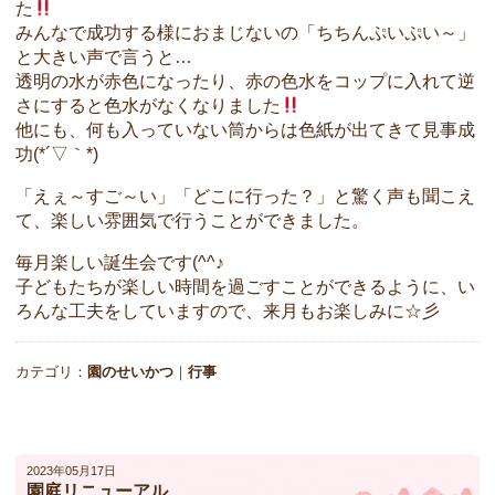
た
みんなで成功する様におまじないの「ちちんぷいぷい～」
と大きい声で言うと…
透明の水が赤色になったり、赤の色水をコップに入れて逆
さにすると色水がなくなりました
他にも、何も入っていない筒からは色紙が出てきて見事成
功(*´▽｀*)
「えぇ～すご～い」「どこに行った？」と驚く声も聞こえ
て、楽しい雰囲気で行うことができました。
毎月楽しい誕生会です(^^♪
子どもたちが楽しい時間を過ごすことができるように、い
ろんな工夫をしていますので、来月もお楽しみに☆彡
カテゴリ：
園のせいかつ
｜
行事
2023年05月17日
園庭リニューアル