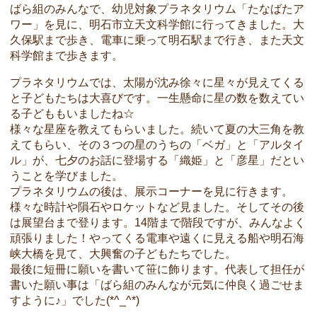
ばら組のみんなで、幼児対象プラネタリウム「たなばたア
ワー」を見に、明石市立天文科学館に行ってきました。大
久保駅まで歩き、電車に乗って明石駅まで行き、また天文
科学館まで歩きます。
プラネタリウムでは、太陽が沈み徐々に星々が見えてくる
と子どもたちは大喜びです。一生懸命に星の数を数えてい
る子どももいましたね☆
様々な星座を教えてもらいました。続いて夏の大三角を教
えてもらい、その３つの星のうちの「ベガ」と「アルタイ
ル」が、七夕のお話に登場する「織姫」と「彦星」だとい
うことを学びました。
プラネタリウムの後は、展示コーナーを見に行きます。
様々な時計や隕石やロケットなど見ました。そしてその後
は展望台まで登ります。14階まで階段ですが、みんなよく
頑張りました！やってくる電車や遠くに見える船や明石海
峡大橋を見て、大興奮の子どもたちでした。
最後に短冊に願いを書いて笹に飾ります。代表して担任が
書いた願い事は「ばら組のみんなが元気に仲良く過ごせま
すように♪」でした(*^_^*)