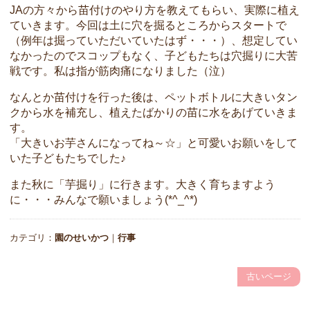
JAの方々から苗付けのやり方を教えてもらい、実際に植え
ていきます。今回は土に穴を掘るところからスタートで
（例年は掘っていただいていたはず・・・）、想定してい
なかったのでスコップもなく、子どもたちは穴掘りに大苦
戦です。私は指が筋肉痛になりました（泣）
なんとか苗付けを行った後は、ペットボトルに大きいタン
クから水を補充し、植えたばかりの苗に水をあげていきま
す。
「大きいお芋さんになってね～☆」と可愛いお願いをして
いた子どもたちでした♪
また秋に「芋掘り」に行きます。大きく育ちますよう
に・・・みんなで願いましょう(*^_^*)
カテゴリ：
園のせいかつ
｜
行事
古いページ