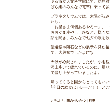
明石市立天文科学館にて、幼児対
ばら組のみんなで電車に乗って参
プラネタリウムでは、太陽が沈み
たち。
「お星さま何個あるやろー」、「
おおぐま座やしし座など、様々な
話を聞き、みんなで七夕の歌を歌
望遠鏡や隕石などの展示を見た後
て、大興奮でしたよ(^^)/
天候が心配されましたが、小雨程
沢山歩いて疲れているのに、帰り
で盛り上がっていましたよ。
帰ってくると園からとってもいい匂
｢今日の給食はカレーだ！！｣と
カテゴリ：
園のせいかつ
｜
行事